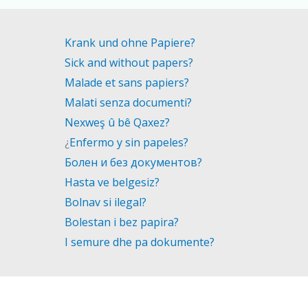
Krank und ohne Papiere?
Sick and without papers?
Malade et sans papiers?
Malati senza documenti?
Nexweş û bê Qaxez?
¿
Enfermo y sin papeles?
Болен и без документов?
Hasta ve belgesiz?
Bolnav si ilegal?
Bolestan i bez papira?
I semure dhe pa dokumente?